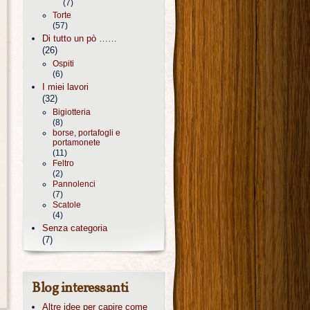
(7)
Torte
(57)
Di tutto un pò ……
(26)
Ospiti
(6)
I miei lavori
(32)
Bigiotteria
(8)
borse, portafogli e
portamonete
(11)
Feltro
(2)
Pannolenci
(7)
Scatole
(4)
Senza categoria
(7)
Blog interessanti
Altre idee per capire come