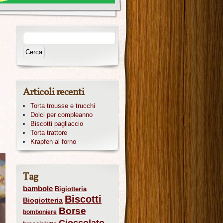
!
Articoli recenti
Torta trousse e trucchi
Dolci per compleanno
Biscotti pagliaccio
Torta trattore
Krapfen al forno
Tag
bambole
Bigiotteria
Biscotti
Biogiotteria
Borse
bomboniere
Cioccolato