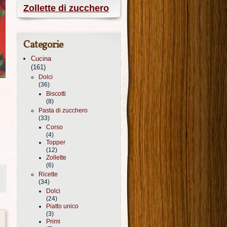
Zollette di zucchero
Categorie
Cucina
(161)
Dolci
(36)
Biscotti
(8)
Pasta di zucchero
(33)
Corso
(4)
Topper
(12)
Zollette
(6)
Ricette
(34)
Dolci
(24)
Piatto unico
(3)
Primi