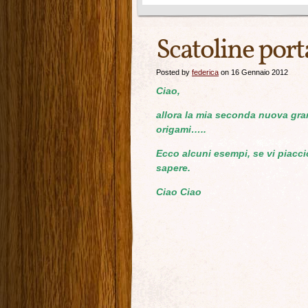
Scatoline port
Posted by
federica
on 16 Gennaio 2012
Ciao,
allora la mia seconda nuova gran
origami…..
Ecco alcuni esempi, se vi piacci
sapere.
Ciao Ciao