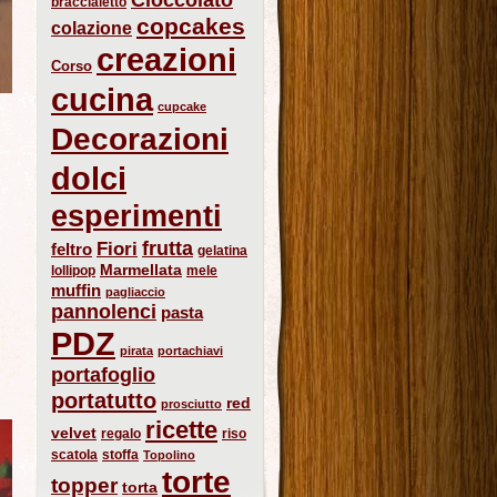
braccialetto
copcakes
colazione
creazioni
Corso
cucina
cupcake
Decorazioni
dolci
esperimenti
frutta
Fiori
feltro
gelatina
Marmellata
lollipop
mele
muffin
pagliaccio
pannolenci
pasta
PDZ
pirata
portachiavi
portafoglio
portatutto
red
prosciutto
ricette
velvet
regalo
riso
scatola
stoffa
Topolino
torte
topper
torta