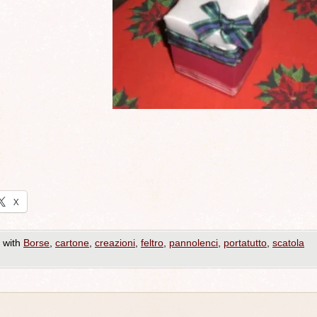
X
 with
Borse
,
cartone
,
creazioni
,
feltro
,
pannolenci
,
portatutto
,
scatola