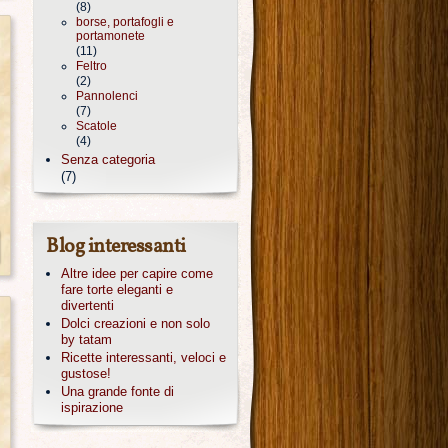
(8)
borse, portafogli e
portamonete
(11)
Feltro
(2)
Pannolenci
(7)
Scatole
(4)
Senza categoria
(7)
Blog interessanti
Altre idee per capire come
fare torte eleganti e
divertenti
Dolci creazioni e non solo
by tatam
Ricette interessanti, veloci e
gustose!
Una grande fonte di
ispirazione