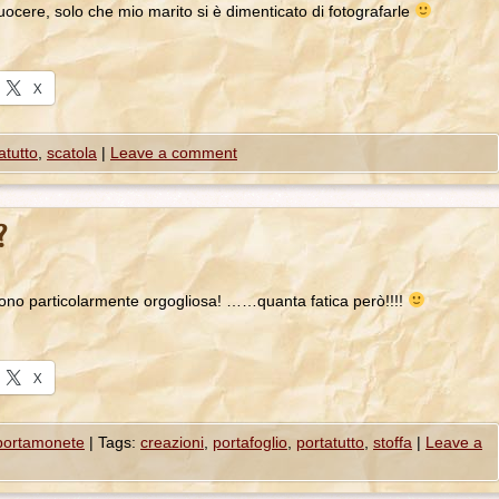
ocere, solo che mio marito si è dimenticato di fotografarle
X
atutto
,
scatola
|
Leave a comment
?
ono particolarmente orgogliosa! ……quanta fatica però!!!!
X
 portamonete
|
Tags:
creazioni
,
portafoglio
,
portatutto
,
stoffa
|
Leave a