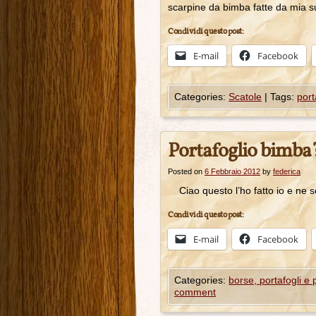
scarpine da bimba fatte da mia su
Condividi questo post:
E-mail
Facebook
Categories:
Scatole
|
Tags:
port
Portafoglio bimba
Posted on
6 Febbraio 2012
by
federica
Ciao questo l’ho fatto io e ne s
Condividi questo post:
E-mail
Facebook
Categories:
borse, portafogli e
comment