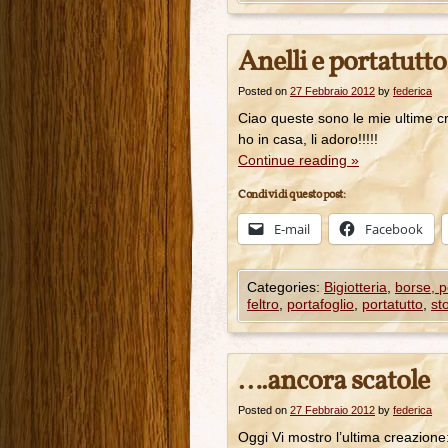
Anelli e portatutt
Posted on
27 Febbraio 2012
by
federica
Ciao queste sono le mie ultime cre
ho in casa, 
Continue reading
»
Condividi questo post:
E-mail
Facebook
Categories:
Bigiotteria
,
borse, p
feltro
,
portafoglio
,
portatutto
,
st
….ancora scatole
Posted on
27 Febbraio 2012
by
federica
Oggi Vi mostro l’ultima creazione