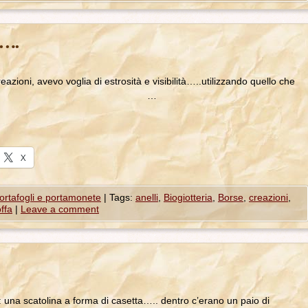
o….
azioni, avevo voglia di estrosità e visibilità…..utilizzando quello che
li adoro!!!!! …
X
ortafogli e portamonete
|
Tags:
anelli
,
Biogiotteria
,
Borse
,
creazioni
,
offa
|
Leave a comment
: una scatolina a forma di casetta….. dentro c’erano un paio di