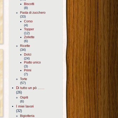
Biscotti
(8)
Pasta di zucchero
(33)
Corso
(4)
Topper
(12)
Zollette
(6)
Ricette
(34)
Dolci
(24)
Piatto unico
(3)
Primi
(7)
Torte
(57)
Di tutto un pò ……
(26)
Ospiti
(6)
I miei lavori
(32)
Bigiotteria