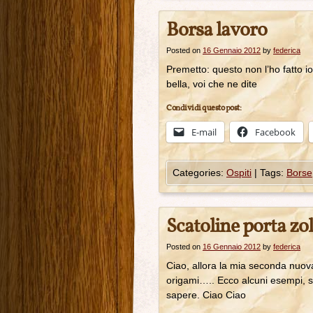
Borsa lavoro
Posted on
16 Gennaio 2012
by
federica
Premetto: questo non l’ho fatto i
bella, voi che ne dite
Condividi questo post:
E-mail
Facebook
Categories:
Ospiti
|
Tags:
Borse
Scatoline porta zol
Posted on
16 Gennaio 2012
by
federica
Ciao, allora la mia seconda nuova
origami….. Ecco alcuni esempi, se
sapere. Ciao C