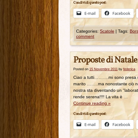
Condividi questo post:
E-mail
Facebook
Categories:
Scatole
|
Tags:
Bor
comment
Proposte di Natale
Posted on
15 Novembre 2011
by
federica
Ciao a tutti……….mi sono presa u
marito ……..ma nonostante ciò no
nostra sta diventando un “laborato
rende serena!!!! La vita è …
Continue reading
»
Condividi questo post:
E-mail
Facebook