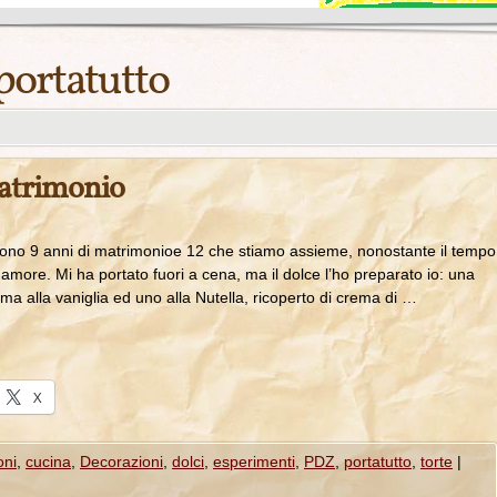
portatutto
matrimonio
sono 9 anni di matrimonioe 12 che stiamo assieme, nonostante il tempo
amore. Mi ha portato fuori a cena, ma il dolce l’ho preparato io: una
ma alla vaniglia ed uno alla Nutella, ricoperto di crema di …
X
oni
,
cucina
,
Decorazioni
,
dolci
,
esperimenti
,
PDZ
,
portatutto
,
torte
|