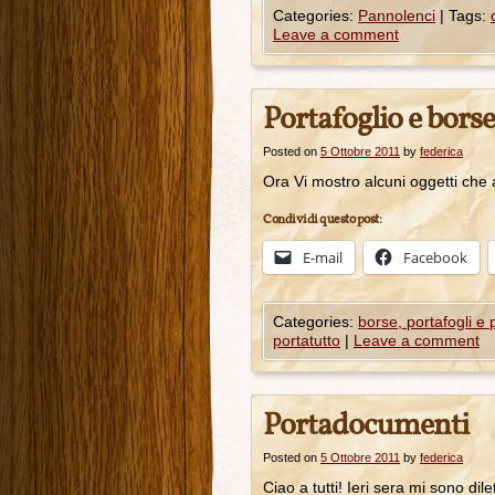
Categories:
Pannolenci
|
Tags:
Leave a comment
Portafoglio e bors
Posted on
5 Ottobre 2011
by
federica
Ora Vi mostro alcuni oggetti
Condividi questo post:
E-mail
Facebook
Categories:
borse, portafogli e
portatutto
|
Leave a comment
Portadocumenti
Posted on
5 Ottobre 2011
by
federica
Ciao a tutti! Ieri sera mi sono d