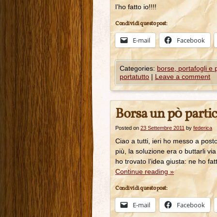
l’ho fatto io!!!!
Condividi questo post:
E-mail
Facebook
Categories:
borse, portafogli e
portatutto
|
Leave a comment
Borsa un pò partic
Posted on
23 Settembre 2011
by
federica
Ciao a tutti, ieri ho messo a pos
più, la soluzione era o buttarli vi
ho trovato l’idea giusta: ne ho f
Continue reading
»
Condividi questo post:
E-mail
Facebook