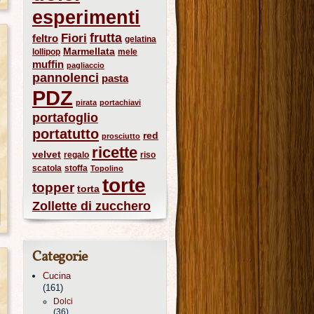
esperimenti
frutta
Fiori
feltro
gelatina
Marmellata
lollipop
mele
muffin
pagliaccio
pannolenci
pasta
PDZ
pirata
portachiavi
portafoglio
portatutto
red
prosciutto
ricette
velvet
regalo
riso
scatola
stoffa
Topolino
torte
topper
torta
Zollette di zucchero
Categorie
Cucina
(161)
Dolci
(36)