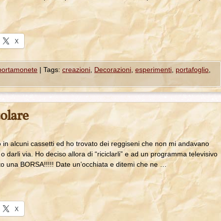
X
 portamonete
|
Tags:
creazioni
,
Decorazioni
,
esperimenti
,
portafoglio
,
olare
to in alcuni cassetti ed ho trovato dei reggiseni che non mi andavano
a o darli via. Ho deciso allora di “riciclarli” e ad un programma televisivo
atto una BORSA!!!!! Date un’occhiata e ditemi che ne …
X