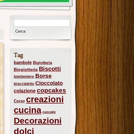
Tag
bambole
Bigiotteria
Biscotti
Biogiotteria
Borse
bomboniere
Cioccolato
braccialetto
copcakes
colazione
creazioni
Corso
cucina
cupcake
Decorazioni
dolci