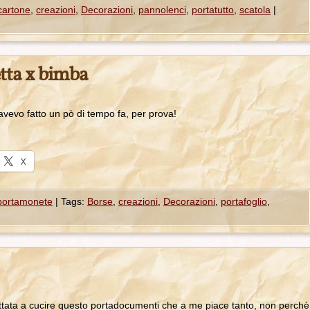
cartone
,
creazioni
,
Decorazioni
,
pannolenci
,
portatutto
,
scatola
|
etta x bimba
 che avevo fatto un pò di tempo fa, per prova!
X
 portamonete
|
Tags:
Borse
,
creazioni
,
Decorazioni
,
portafoglio
,
ilettata a cucire questo portadocumenti che a me piace tanto, non perchè