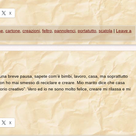
X
se
,
cartone
,
creazioni
,
feltro
,
pannolenci
,
portatutto
,
scatola
|
Leave a
na breve pausa, sapete com’è bimbi, lavoro, casa, ma soprattutto
n ho mai smesso di reciclare e creare. Mio marito dice che casa
rio creativo”. Vero ed io ne sono molto felice, creare mi rilassa e mi
X