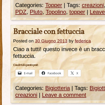
Categories:
Topper
|
Tags:
creazioni
PDZ
,
Pluto
,
Topolino
,
topper
|
Leave
Bracciale con fettuccia
Posted on
30 Giugno 2013
by
federica
Ciao a tutti! questo invece è un bracci
fettuccia.
Condividi questo post:
E-mail
Facebook
X
Categories:
Bigiotteria
|
Tags:
Bigiot
creazioni
|
Leave a comment