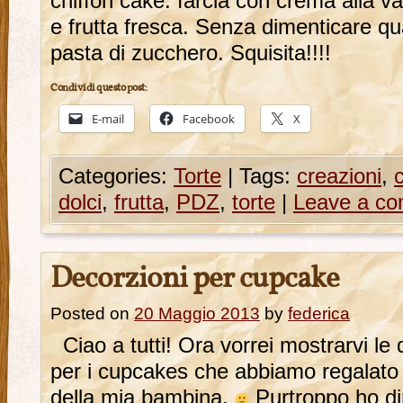
chiffon cake: farcia con crema alla va
e frutta fresca. Senza dimenticare q
pasta di zucchero. Squisita!!!!
Condividi questo post:
E-mail
Facebook
X
Categories:
Torte
|
Tags:
creazioni
,
dolci
,
frutta
,
PDZ
,
torte
|
Leave a c
Decorzioni per cupcake
Posted on
20 Maggio 2013
by
federica
Ciao a tutti! Ora vorrei mostrarvi le 
per i cupcakes che abbiamo regalato 
della mia bambina.
Purtroppo ho dim