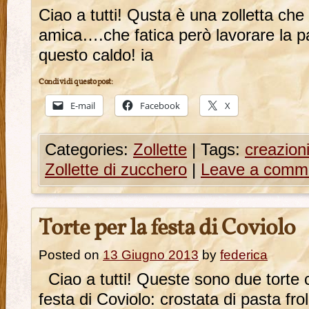
Ciao a tutti! Qusta è una zolletta ch
amica….che fatica però lavorare la p
questo caldo! ia
Condividi questo post:
E-mail
Facebook
X
Categories:
Zollette
|
Tags:
creazion
Zollette di zucchero
|
Leave a comm
Torte per la festa di Coviolo
Posted on
13 Giugno 2013
by
federica
Ciao a tutti! Queste sono due torte 
festa di Coviolo: crostata di pasta fro