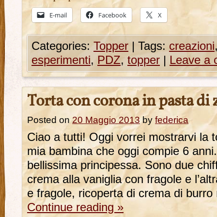
E-mail
Facebook
X
Categories:
Topper
|
Tags:
creazioni
esperimenti
,
PDZ
,
topper
|
Leave a
Torta con corona in pasta di
Posted on
20 Maggio 2013
by
federica
Ciao a tutti! Oggi vorrei mostrarvi la t
mia bambina che oggi compie 6 anni. 
bellissima principessa. Sono due chif
crema alla vaniglia con fragole e l’al
e fragole, ricoperta di crema di burr
Continue reading
»