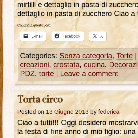
mirtilli e dettaglio in pasta di zuccher
dettaglio in pasta di zucchero Ciao a 
Condividi questo post:
E-mail
Facebook
X
Categories:
Senza categoria
,
Torte
|
creazioni
,
crostata
,
cucina
,
Decorazi
PDZ
,
torte
|
Leave a comment
Torta circo
Posted on
13 Giugno 2013
by
federica
Ciao a tutti!!! Oggi desidero mostrarvi
la festa di fine anno di mio figlio: un