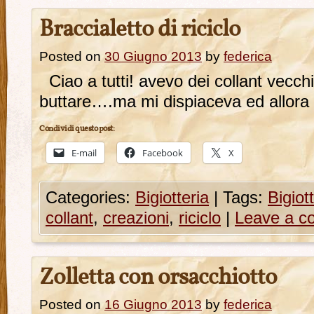
Braccialetto di riciclo
Posted on
30 Giugno 2013
by
federica
Ciao a tutti! avevo dei collant vecc
buttare….ma mi dispiaceva ed allora 
Condividi questo post:
E-mail
Facebook
X
Categories:
Bigiotteria
|
Tags:
Bigiot
collant
,
creazioni
,
riciclo
|
Leave a 
Zolletta con orsacchiotto
Posted on
16 Giugno 2013
by
federica