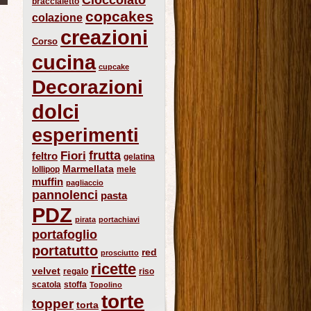
braccialetto
copcakes
colazione
creazioni
Corso
cucina
cupcake
Decorazioni
dolci
esperimenti
frutta
Fiori
feltro
gelatina
Marmellata
lollipop
mele
muffin
pagliaccio
pannolenci
pasta
PDZ
pirata
portachiavi
portafoglio
portatutto
red
prosciutto
ricette
velvet
regalo
riso
scatola
stoffa
Topolino
torte
topper
torta