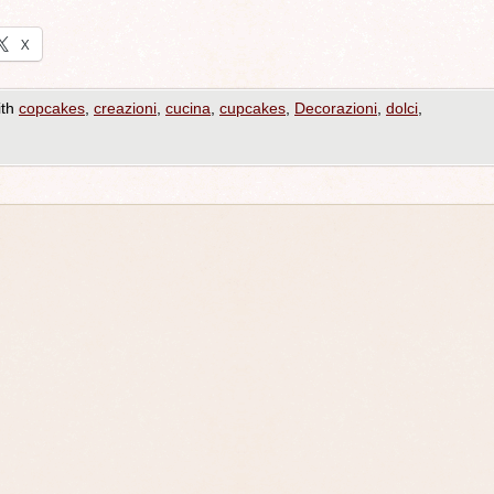
X
ith
copcakes
,
creazioni
,
cucina
,
cupcakes
,
Decorazioni
,
dolci
,