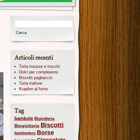
Articoli recenti
Torta trousse e trucchi
Dolci per compleanno
Biscotti pagliaccio
Torta trattore
Krapfen al forno
Tag
bambole
Bigiotteria
Biscotti
Biogiotteria
Borse
bomboniere
Cioccolato