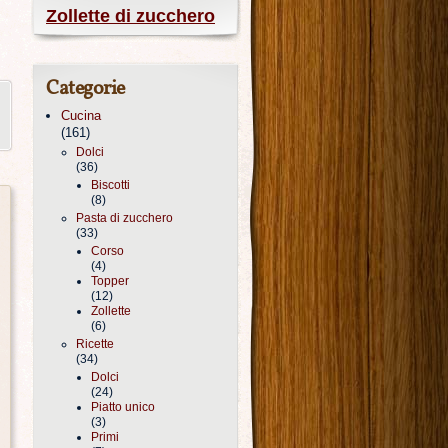
Zollette di zucchero
Categorie
Cucina
(161)
Dolci
(36)
Biscotti
(8)
Pasta di zucchero
(33)
Corso
(4)
Topper
(12)
Zollette
(6)
Ricette
(34)
Dolci
(24)
Piatto unico
(3)
Primi