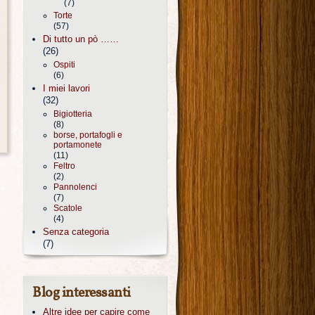
(7)
Torte
(57)
Di tutto un pò ……
(26)
Ospiti
(6)
I miei lavori
(32)
Bigiotteria
(8)
borse, portafogli e
portamonete
(11)
Feltro
(2)
Pannolenci
(7)
Scatole
(4)
Senza categoria
(7)
Blog interessanti
Altre idee per capire come