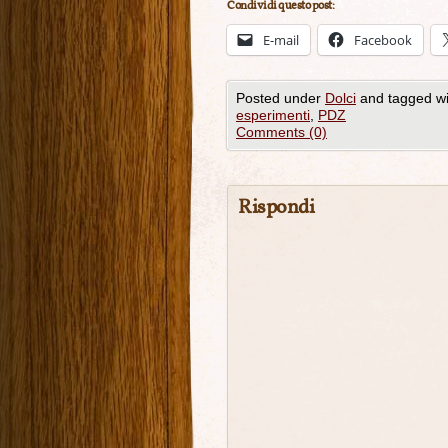
Condividi questo post:
E-mail
Facebook
Posted under
Dolci
and tagged w
esperimenti
,
PDZ
Comments (0)
Rispondi