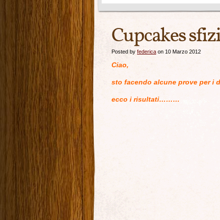
Cupcakes sfiz
Posted by
federica
on 10 Marzo 2012
Ciao,
sto facendo alcune prove per i
ecco i risultati………