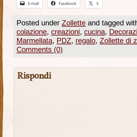
E-mail
Facebook
X
Posted under
Zollette
and tagged wi
colazione
,
creazioni
,
cucina
,
Decorazi
Marmellata
,
PDZ
,
regalo
,
Zollette di
Comments (0)
Rispondi