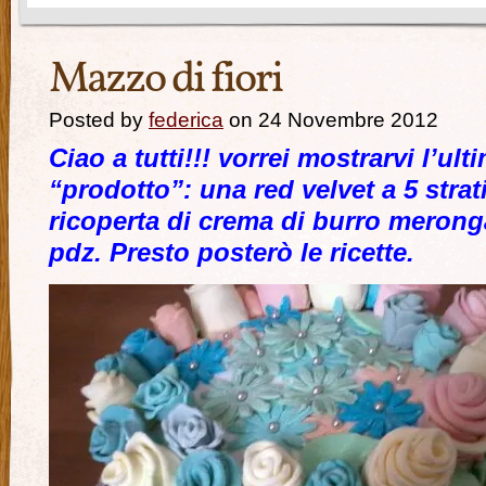
Mazzo di fiori
Posted by
federica
on 24 Novembre 2012
Ciao a tutti!!! vorrei mostrarvi l’ul
“prodotto”: una red velvet a 5 stra
ricoperta di crema di burro merong
pdz. Presto posterò le ricette.