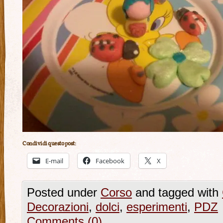
Condividi questo post:
E-mail
Facebook
X
Posted under
Corso
and tagged with
Decorazioni
,
dolci
,
esperimenti
,
PDZ
Comments (0)