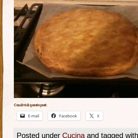
Condividi questo post:
E-mail
Facebook
X
Posted under
Cucina
and tagged wit