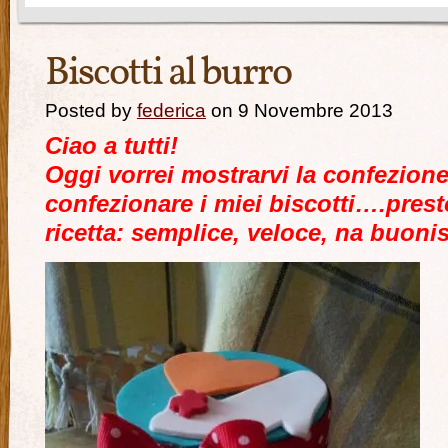
Biscotti al burro
Posted by
federica
on 9 Novembre 2013
Ciao a tutti!
Oggi vorrei mostrarvi la confezion
confezionare i miei biscotti….pres
ricetta: semplice, veloce, na buonis