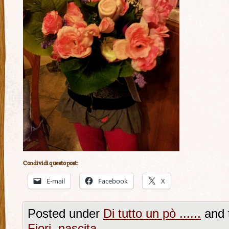
Condividi questo post:
E-mail
Facebook
X
Posted under
Di tutto un pò ......
and 
Fiori
,
nascita